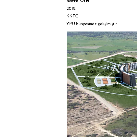
Bafra Otel
2012
KKTC
YPU bünyesinde çalı
ılmı
tır.
ş
ş