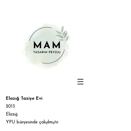
Elazığ Taziye Evi
2013
Elazı
ğ
YPU bünyesinde çalı
ılmı
tır.
ş
ş